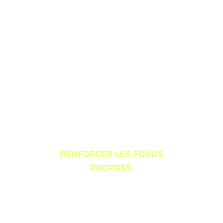
grâce aux soutiens financiers «
Impulsions »
RENFORCER LES FONDS
PROPRES
grâce à Normandie Participations, fonds
d’investissement régional