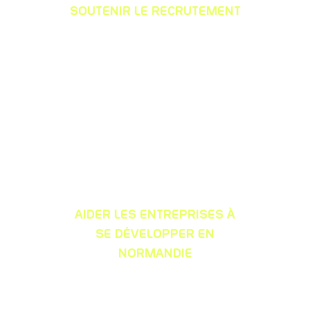
SOUTENIR LE RECRUTEMENT
avec les solutions RH
AIDER LES ENTREPRISES À
SE DÉVELOPPER EN
NORMANDIE
à chaque étape du projet : implantation,
extension, délocalisation, recherche de
partenaires et de compétences…