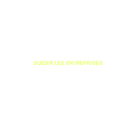
GUIDER LES ENTREPRISES
pour faire face aux transitions
(énergétiques, réglementaires...)
auxquelles elles sont confrontées