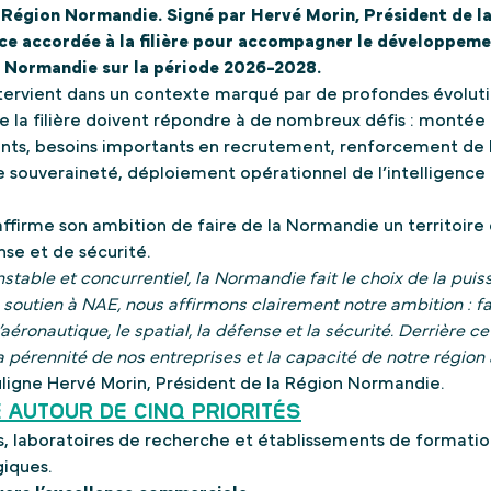
 Région Normandie. Signé par Hervé Morin, Président de l
nce accordée à la filière pour accompagner le développemen
en Normandie sur la période 2026-2028.
ntervient dans un contexte marqué par de profondes évolutio
e la filière doivent répondre à de nombreux défis : monté
nts, besoins importants en recrutement, renforcement de l
 souveraineté, déploiement opérationnel de l’intelligence a
affirme son ambition de faire de la Normandie un territoire
nse et de sécurité.
table et concurrentiel, la Normandie fait le choix de la puiss
soutien à NAE, nous affirmons clairement notre ambition : fai
éronautique, le spatial, la défense et la sécurité. Derrière ce
a pérennité de nos entreprises et la capacité de notre région
uligne Hervé Morin, Président de la Région Normandie.
 AUTOUR DE CINQ PRIORITÉS
 laboratoires de recherche et établissements de formation 
giques.