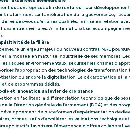
ers l’excellence commerciale
nt des entreprises afin de renforcer leur développemen
teront notamment sur l’amélioration de la gouvernance, l’
 rendez-vous d’affaires qualifiés, la mise en relation avec
tions entre membres. À l’international, un accompagnemen
s.
titivité de la filière
s demeure un enjeu majeur du nouveau contrat. NAE poursu
er la montée en maturité industrielle de ses membres. Les
er les risques environnementaux, sécuriser les chaînes d’ap
voriser l’appropriation des technologies de transformation t
obotisation ou encore la digitalisation. La décarbonation et la
bjet de programmes dédiés.
ogie et Innovation un levier de croissance
vation en facilitant la différenciation technologique de se
de la Direction générale de l’armement (DGA) et des pro
 le développement de plateformes d’expérimentation dédié
tes, drones…) afin d’accélérer les validations techniques e
pplicatifs favorisera l’émergence d’offres collaboratives