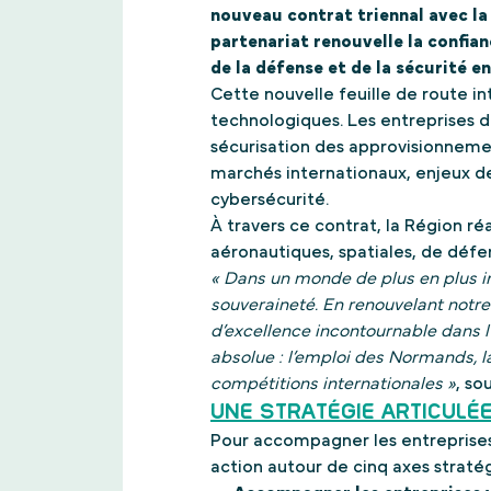
nouveau contrat triennal avec la
partenariat renouvelle la confia
de la défense et de la sécurité 
Cette nouvelle feuille de route i
technologiques. Les entreprises d
sécurisation des approvisionneme
marchés internationaux, enjeux de
cybersécurité.
À travers ce contrat, la Région ré
aéronautiques, spatiales, de défe
« Dans un monde de plus en plus ins
souveraineté. En renouvelant notre 
d’excellence incontournable dans l’a
absolue : l’emploi des Normands, l
compétitions internationales »
, so
UNE STRATÉGIE ARTICULÉE
Pour accompagner les entreprises,
action autour de cinq axes straté