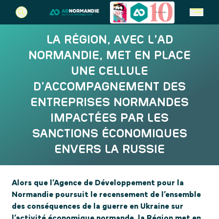
LA RÉGION, AVEC L’AD
REJOIGNEZ-NOUS EN NORMANDIE
QUI SOMMES-NOUS ?
EN CE MOMENT
NORMANDIE, MET EN PLACE
Votre projet d’implantation
L’agence et ses missions
En ce moment
UNE CELLULE
Choisir la normandie
L’équipe
Actualités
D’ACCOMPAGNEMENT DES
L’AD Normandie recherche des talents
Agenda
ENTREPRISES NORMANDES
Contactez-nous
Appels à projets
IMPACTÉES PAR LES
SANCTIONS ÉCONOMIQUES
ENVERS LA RUSSIE
Alors que l’Agence de Développement pour la
Normandie poursuit le recensement de l’ensemble
des conséquences de la guerre en Ukraine sur
l’activité économique normande, la Région met en