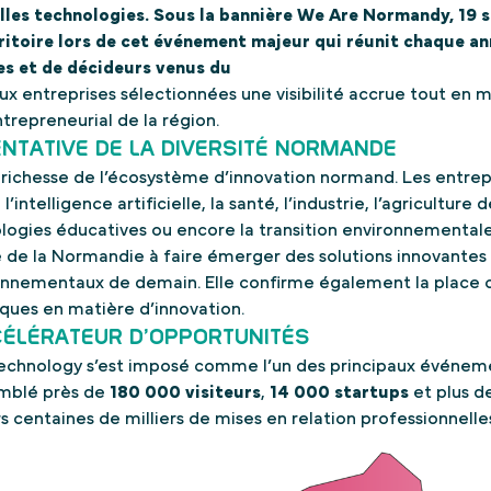
elles technologies. Sous la bannière We Are Normandy, 19 
ritoire lors de cet événement majeur qui réunit chaque ann
es et de décideurs venus du
ux entreprises sélectionnées une visibilité accrue tout en
repreneurial de la région.
NTATIVE DE LA DIVERSITÉ NORMANDE
a richesse de l’écosystème d’innovation normand. Les entrep
intelligence artificielle, la santé, l’industrie, l’agriculture d
nologies éducatives ou encore la transition environnementale
ité de la Normandie à faire émerger des solutions innovante
nnementaux de demain. Elle confirme également la place cro
iques en matière d’innovation.
CÉLÉRATEUR D’OPPORTUNITÉS
 Technology s’est imposé comme l’un des principaux événem
semblé près de
180 000 visiteurs
,
14 000 startups
et plus d
s centaines de milliers de mises en relation professionnelle