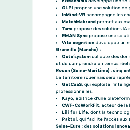
ExMachinia
développe une solut
GLPI
propose une solution de g
InMind-VR
accompagne les cher
MatchMabrand
permet aux mar
Tami
propose des solutions IA q
RMAN Sync
propose une solutio
Vita cognition
développe un mot
Granville (Manche) :
Octo’system
collecte des don
et de comprendre en temps réel s
Rouen (Seine-Maritime) : cinq en
Le territoire rouennais sera repr
GetCaaS
, qui exploite l’intell
professionnelles.
Kayo
, éditrice d’une plateform
CWF-CoWorkFit
, acteur de la
Lili for Life
, dont la technolog
Paktol
, qui facilite l’accès aux
Seine-Eure : des solutions innova