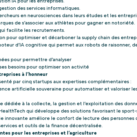
ion IA pour les entreprises.
estion des services informatiques.
cheurs en neurosciences dans leurs études et les entrepri
ques de s’associer aux athlètes pour gagner en notoriété.
ui facilite les recrutements.
n pour optimiser et décarboner la supply chain des entrepr
eur d’IA cognitive qui permet aux robots de raisonner, de 
nées pour permettre d’analyser
es besoins pour optimiser son activité
treprises à l’honneur
ésenté par cinq startups aux expertises complémentaires :
igence artificielle souveraine pour automatiser et valoriser l
e dédiée à la collecte, la gestion et l’exploitation des don
 HealthTech qui développe des solutions favorisant le sport-s
ie innovante améliore le confort de lecture des personnes 
 services et outils de la finance décentralisée.
ntes pour les entreprises et l’agriculture