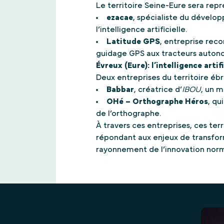
Le territoire Seine-Eure sera rep
ezacae
, spécialiste du dével
l’intelligence artificielle.
Latitude GPS
, entreprise rec
guidage GPS aux tracteurs auton
Évreux (Eure): l’intelligence arti
Deux entreprises du territoire éb
Babbar
, créatrice d’
IBOU
, un m
OHé – Orthographe Héros
, qu
de l’orthographe.
À travers ces entreprises, ces te
répondant aux enjeux de transform
rayonnement de l’innovation norma