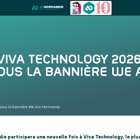
VIVA TECHNOLOGY 2026 
OUS LA BANNIÈRE WE
s sous la bannière We Are Normandy
die participera une nouvelle fois à Viva Technology, le p