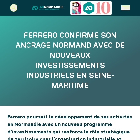
REJOIGNEZ-NOUS EN NORMANDIE
QUI SOMMES-NOUS ?
EN CE MOMENT
FERRERO CONFIRME SON
Votre projet d’implantation
L’agence et ses missions
En ce moment
ANCRAGE NORMAND AVEC DE
Choisir la normandie
L’équipe
Actualités
NOUVEAUX
L’AD Normandie recherche des talents
Agenda
INVESTISSEMENTS
Contactez-nous
Appels à projets
INDUSTRIELS EN SEINE-
MARITIME
Ferrero poursuit le développement de ses activités
en Normandie avec un nouveau programme
d’investissements qui renforce le rôle stratégique
du territoire dans l’organisation industrielle et